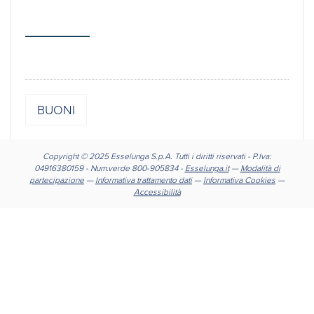
BUONI
Copyright © 2025 Esselunga S.p.A. Tutti i diritti riservati - P.Iva:
04916380159 - Num.verde 800-905834 -
Esselunga.it
—
Modalità di
partecipazione
—
Informativa trattamento dati
—
Informativa Cookies
—
Accessibilità