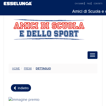
ESSELUNGA®
CHI SIAMO
FAQ
CONTATTI
Amici di Scuola e de
Toggle n
HOME
PREMI
DETTAGLIO
indietro