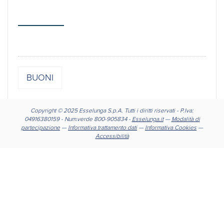
BUONI
Copyright © 2025 Esselunga S.p.A. Tutti i diritti riservati - P.Iva:
04916380159 - Num.verde 800-905834 -
Esselunga.it
—
Modalità di
partecipazione
—
Informativa trattamento dati
—
Informativa Cookies
—
Accessibilità