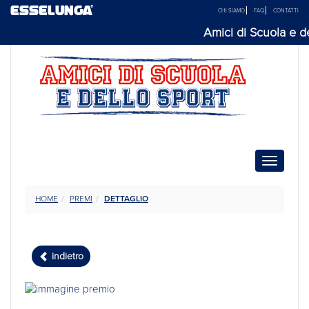
ESSELUNGA®
CHI SIAMO
FAQ
CONTATTI
Amici di Scuola e del
Toggle n
HOME
PREMI
DETTAGLIO
indietro